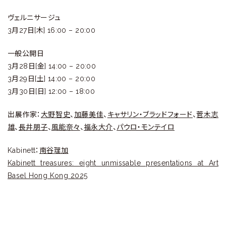
ヴェルニサージュ
3⽉27⽇[木] 16:00 – 20:00
一般公開日
3⽉28⽇[金] 14:00 – 20:00
3⽉29⽇[土] 14:00 – 20:00
3⽉30⽇[日] 12:00 – 18:00
出展作家：
大野智史
、
加藤美佳
、
キャサリン・ブラッドフォード
、
菅木志
雄
、
長井朋子
、
風能奈々
、
福永大介
、
パウロ・モンテイロ
Kabinett：
南谷理加
Kabinett treasures: eight unmissable presentations at Art
Basel Hong Kong 2025