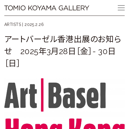
Skip
Tomio
to
content
Koyama
ARTISTS |
2025.2.26
Gallery
アートバーゼル香港出展のお知ら
小
せ 2025年3月28日［金］- 30日
山
［日］
登
美
夫
ギ
ャ