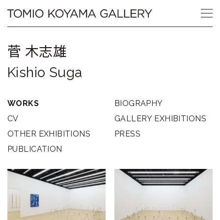
Skip
Tomio
to
content
Koyama
菅 木志雄
Gallery
Kishio Suga
小
山
WORKS
BIOGRAPHY
登
CV
GALLERY EXHIBITIONS
OTHER EXHIBITIONS
PRESS
美
PUBLICATION
夫
ギ
ャ