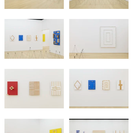
ラ
リ
ー