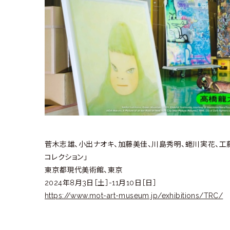
ラ
リ
ー
菅木志雄、小出ナオキ、加藤美佳、川島秀明、蜷川実花、工
コレクション」
東京都現代美術館、東京
2024年8月3日［土］-11月10日［日］
https://www.mot-art-museum.jp/exhibitions/TRC/