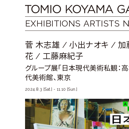
Skip
Tomio
to
content
Koyama
EXHIBITIONS
ARTISTS
Gallery
菅 木志雄
/
小出ナオキ
/
加
小
花
/
工藤麻紀子
山
グループ展「日本現代美術私観：高
登
代美術館、東京
美
2024.8.3 [Sat.] - 11.10 [Sun.]
夫
ギ
ャ