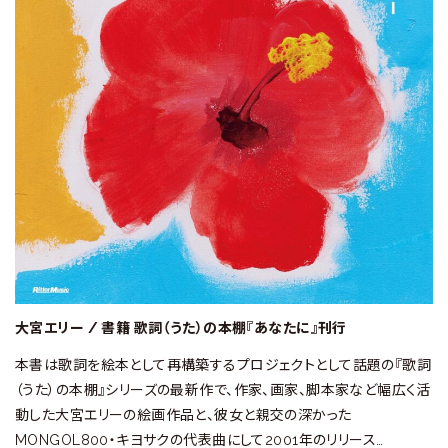
大宮エリー / 書籍 歌詞（うた）の本棚『あなたに』刊行
本書は歌詞を絵本として再構築するプロジェクトとして話題の『歌詞
（うた）の本棚』シリーズの最新作で、作家、画家、脚本家など幅広く活
動した大宮エリーの絵画作品と、彼女と親交の深かった
MONGOL800・キヨサクの代表曲にして2001年のリリース…