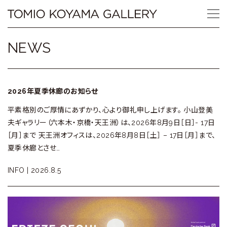
Skip
Tomio
to
content
Koyama
NEWS
Gallery
小
2026年夏季休廊のお知らせ
山
平素格別のご厚情にあずかり、心より御礼申し上げます。 小山登美
登
夫ギャラリー（六本木・京橋・天王洲）は、2026年8月9日［日］- 17日
［月］まで 天王洲オフィスは、2026年8月8日［土］ – 17日［月］まで、
美
夏季休廊とさせ…
夫
INFO |
2026.8.5
ギ
ャ