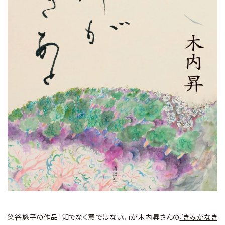
ラ
リ
ー
染谷悠子の作品「知でなく意ではない。」が木内昇さんの
『きみがなき