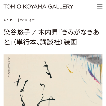
Skip
Tomio
to
content
Koyama
ARTISTS |
2026.4.21
Gallery
染谷悠子 / 木内昇『きみがなきあ
小
と』（単行本、講談社）装画
山
登
美
夫
ギ
ャ