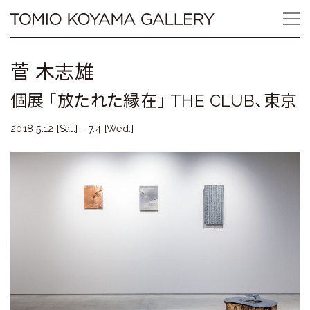
Skip
Tomio
to
content
Koyama
菅 木志雄
Gallery
個展 「放たれた縁在」 THE CLUB、東京
小
2018.5.12 [Sat.] - 7.4 [Wed.]
山
登
美
夫
ギ
ャ