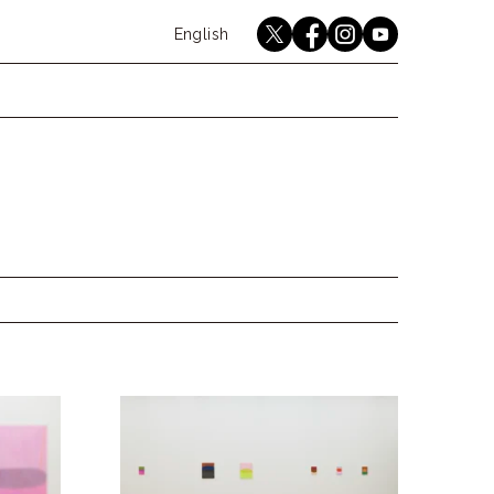
English
youtube
twitter
instagram
facebook
Japanese