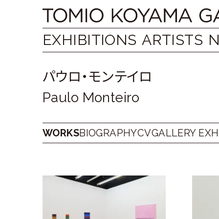
Skip
Tomio
to
content
Koyama
EXHIBITIONS
ARTISTS
Gallery
パウロ・モンテイロ
小
Paulo Monteiro
山
登
WORKS
BIOGRAPHY
CV
GALLERY EXH
美
夫
ギ
ャ