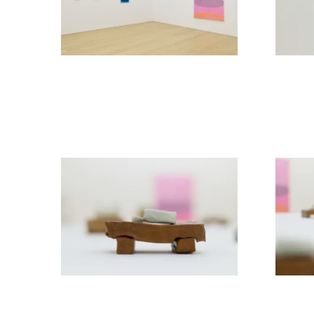
ラ
リ
ー