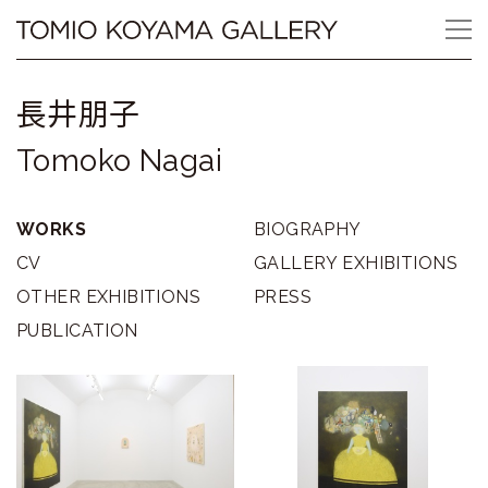
Skip
Tomio
to
content
Koyama
長井朋子
Gallery
Tomoko Nagai
小
山
WORKS
BIOGRAPHY
登
CV
GALLERY EXHIBITIONS
OTHER EXHIBITIONS
PRESS
美
PUBLICATION
夫
ギ
ャ