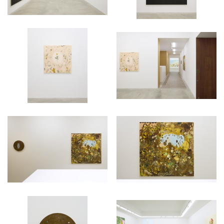
ラ
リ
ー