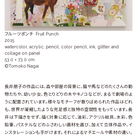
ラ
リ
ー
フルーツポンチ  Fruit Punch

2015

watercolor, acrylic, pencil, color pencil, ink, glitter and 
collage on panel 

53.0 × 73.0 cm

©︎Tomoko Nagai
長井朋子の作品には、森や部屋の背景に、猫や馬などのたくさんの動
物たちや、幼い少女、色とりどりの木やキノコなどが、まるで劇場のよ
うに配置されています。様々なモチーフが散りばめられた作品はどれ
も、世界が凝縮したような充足感と独特の空間性をもっています。長
井は下描きをせず、描く対象に応じて、油彩、アクリル絵具、水彩、色
鉛筆、パステルなどのふさわしい画材を選び、加えて立体作品や、イ
ンスタレーションも手がけます。それによるマチエールや素材の違い、