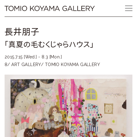
Skip
Tomio
to
content
Koyama
長井朋子
Gallery
「真夏の毛むくじゃらハウス」
小
2015.7.15 [Wed.] - 8.3 [Mon.]
山
8/ ART GALLERY/ TOMIO KOYAMA GALLERY
登
美
夫
ギ
ャ