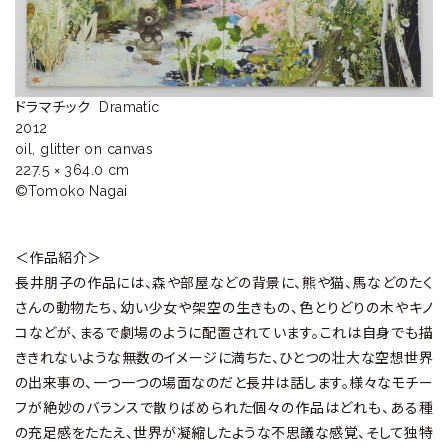
ラ
リ
ー
ドラマチック  Dramatic

2012

oil, glitter on canvas

227.5 × 364.0 cm

©Tomoko Nagai
＜作品紹介＞
長井朋子の作品には、森や部屋などの背景に、熊や猫、馬などのたく
さんの動物たち、幼い少女や架空の生きもの、色とりどりの木やキノ
コなどが、まるで劇場のように配置されています。これは自身でも描
ききれないような無数のイメージに満ちた、ひとつの壮大な空想世界
の出来事の、一つ一つの場面なのだと長井は話します。様々なモチー
フが絶妙のバランスで散りばめられた個々の作品はどれも、ある種
の充足感をたたえ、世界が凝縮したような不思議な感覚、そして独特