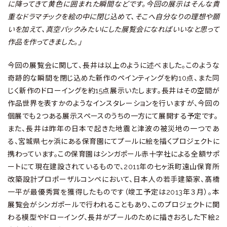
に降ってきて黄色に囲まれた瞬間などです。今回の展示はそんな貴
重なドラマチックを絵の中に閉じ込めて、そこへ自分なりの理想や願
いを加えて、真空パックみたいにした展覧会になればいいなと思って
作品を作ってきました。」
今回の展覧会に関して、長井は以上のように述べました。このような
奇跡的な瞬間を閉じ込めた新作のペインティングを約10点、また同
じく新作のドローイングを約15点展示いたします。長井はその空間が
作品世界を表すかのようなインスタレーションを行いますが、今回の
個展でも２つある展示スペースのうちの一方にて展開する予定です。
また、長井は昨年の日本で起きた地震と津波の被災地の一つであ
る、宮城県七ヶ浜にある保育園にてプールに絵を描くプロジェクトに
携わっています。この保育園はシンガポール赤十字社による全額サポ
ートにて現在建設されているもので、2011年の七ヶ浜町遠山保育所
改築設計プロポーザルコンペにおいて、日本人の若手建築家、髙橋
一平が最優秀賞を獲得したものです（竣工予定は2013年３月）。本
展覧会がシンガポールで行われることもあり、このプロジェクトに関
わる模型やドローイング、長井がプールのために描きおろした下絵2