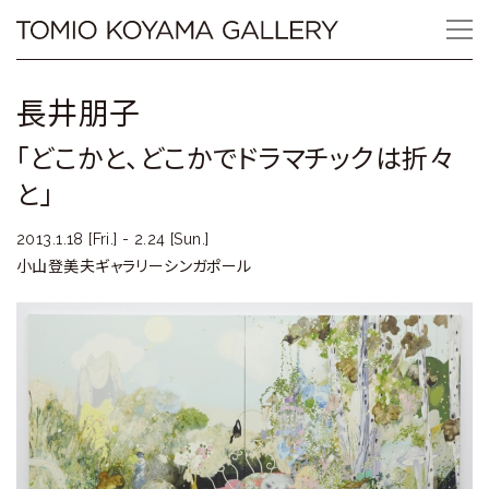
Skip
Tomio
to
content
Koyama
長井朋子
Gallery
「どこかと、どこかでドラマチックは折々
小
と」
山
2013.1.18 [Fri.] - 2.24 [Sun.]
登
小山登美夫ギャラリーシンガポール
美
夫
ギ
ャ