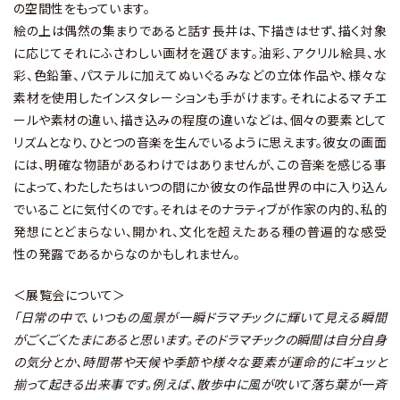
の空間性をもっています。
絵の上は偶然の集まりであると話す長井は、下描きはせず、描く対象
に応じてそれにふさわしい画材を選びます。油彩、アクリル絵具、水
彩、色鉛筆、パステルに加えてぬいぐるみなどの立体作品や、様々な
素材を使用したインスタレーションも手がけます。それによるマチエ
ールや素材の違い、描き込みの程度の違いなどは、個々の要素として
リズムとなり、ひとつの音楽を生んでいるように思えます。彼女の画面
には、明確な物語があるわけではありませんが、この音楽を感じる事
によって、わたしたちはいつの間にか彼女の作品世界の中に入り込ん
でいることに気付くのです。それはそのナラティブが作家の内的、私的
発想にとどまらない、開かれ、文化を超えたある種の普遍的な感受
性の発露であるからなのかもしれません。
＜展覧会について＞
「日常の中で、いつもの風景が一瞬ドラマチックに輝いて見える瞬間
がごくごくたまにあると思います。そのドラマチックの瞬間は自分自身
の気分とか、時間帯や天候や季節や様々な要素が運命的にギュッと
揃って起きる出来事です。例えば、散歩中に風が吹いて落ち葉が一斉