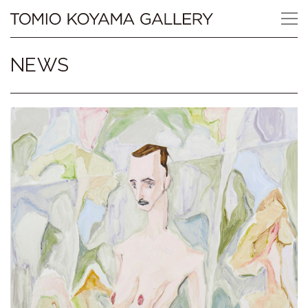
Skip
Tomio
to
content
Koyama
NEWS
Gallery
小
山
登
美
夫
ギ
ャ