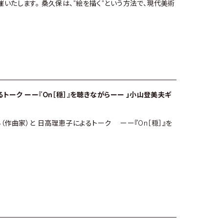
014]を開催いたします。 桑久保は、”絵を描く”という方法で、現代美術
トーク ーー『On［穏］』を聴きながらーー 」小山登美夫ギ
さん（作曲家）と 日高理恵子によるトーク ーー『On［穏］』を