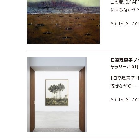
ラ
この度、8/ AR
に立ち向かうた
リ
ARTISTS |
20
ー
日高理恵子 /
ャラリー、10月6
【日高理恵子「
聴きながらーー 
ARTISTS |
201