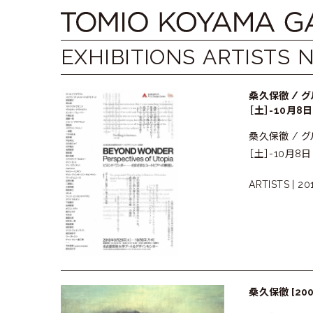
Skip
Tomio
to
content
Koyama
EXHIBITIONS
ARTISTS
Gallery
桑久保徹 / 
小
［土］-10月8日
桑久保徹 / 
山
［土］-10月8日［月
登
ARTISTS |
201
美
夫
ギ
ャ
桑久保徹 [2001