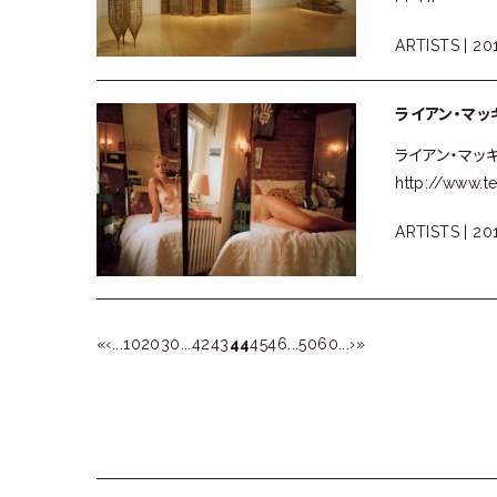
ARTISTS |
201
ライアン・マッギン
ライアン・マッギン
http://www.t
ARTISTS |
20
«
‹
...
10
20
30
...
42
43
44
45
46
...
50
60
...
›
»