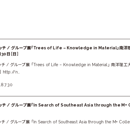
チ / グループ展「Trees of Life – Knowledge in Mater
9月30日［日］
 / グループ展 「Trees of Life – Knowledge in Material
http://n…
8.7.30
/ グループ展「In Search of Southeast Asia through the M
/ グループ展 「In Search of Southeast Asia through the M+ C