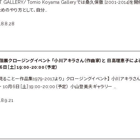
T GALLERY/ Tomio Koyama Galleryでは桑久保徹 [2001-2
めのやり方として、自分…
18.8.28
 個展クロージングイベント 「小川アキラさん（作曲家）と 日高理恵子による
日［土］19:00-20:00（予定）
見ることー作品集1979-2017より」 クロージングイベント】 小川アキラ
10月6日［土］19:00-20:00（予定） 小山登美夫ギャラリー …
8.9.21