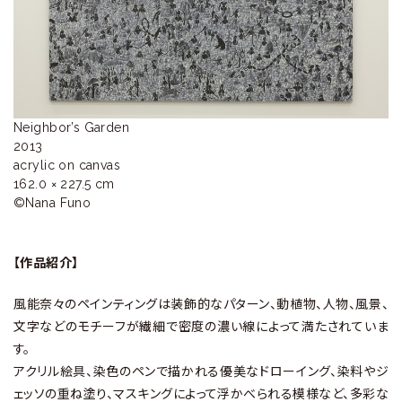
ラ
リ
ー
Neighbor’s Garden

2013

acrylic on canvas

162.0 × 227.5 cm

©Nana Funo
【作品紹介】
風能奈々のペインティングは装飾的なパターン、動植物、人物、風景、
文字などのモチーフが繊細で密度の濃い線によって満たされていま
す。
アクリル絵具、染色のペンで描かれる優美なドローイング、染料やジ
ェッソの重ね塗り、マスキングによって浮かべられる模様など、多彩な