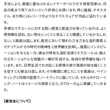
手法により、画面に重ねられるレイヤーがつくりだす視覚効果は、作
品の奥まで見てみたいという好奇心を誘います。時に磁器、テキスタ
イル、また時にはレリーフのようなテクスチュアが作品に溢れていま
す。
多様なマチエールに対する鋭い感覚と創造力を保っているのは、よく
博物館を訪ね、古い物をじっくりと見ることと関連しているかもしれ
ない、と風能は話します。歴史において現れたさまざまな造形要素と
マテリアルがその時代の精神性と世界観を反映し、風能にインスピレ
ーションを与える一方、彼女の特有な造形言語とマチエールは、個人
のエモーショナルな側面の一瞬が形成する、独自の世界観を描いて
います。また、日常生活でわき起こる感情の波が風能の絵を描くこと
を促すとも彼女は話します。その瞬間に感じたことを風能は、ペイン
ティングと同様の密度でノートブックに描いていき、それらのドローイ
ング・ノートはイメージの源泉となり、タブローの上に発展していきま
す。
【展覧会について】