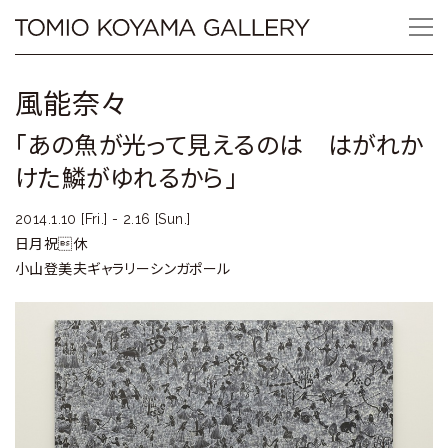
Skip
Tomio
to
content
Koyama
風能奈々
Gallery
「あの魚が光って見えるのは はがれか
小
けた鱗がゆれるから」
山
2014.1.10 [Fri.] - 2.16 [Sun.]
登
日月祝休
小山登美夫ギャラリーシンガポール
美
夫
ギ
ャ