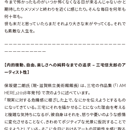
今まで怖かったものがいつか怖くなくなる日が来るんじゃないかと
期待したりメソメソと終わりを近くに感じたり。そんな毎日を何年も
何十年も。
世も末だと思っていたらまだそれより大きな末がやってくる。それで
も素敵な人生を。
ーーーーーーーーーーーーーーーーーーーーーーーーーーーー
ーーーーーーーーーー
【内的衝動、自由、楽しさへの純粋なまでの追求 – 三宅信太郎のア
ーティスト性】
保坂健二朗氏（現・滋賀県立美術館館長）は、三宅の作品集（「I AM
HERE」2018年発刊）で次のように述べています。
「現実に対する危機感に根ざした上で、なにかを伝えようとするもの
になってきている。三宅にそれを描かせることになった理由を考える
と複雑な気持ちになるが、彼自身はそれを、怒りや憂いのような感情
に変化させることなく、きわめてポジティブな光景に仮託することで
伝えようとしている。そこに今日におけるアートの可能性を感じ取る