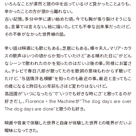
いろんなことが漠然と頭の中を巡っているけど良かったことよりも、
辛かったことの方が頭から離れない。
古い記憶。多分中学に通い始めた頃。今でも胸が張り裂けそうにな
る。言葉では言えない。絵に描いた。とても不幸な出来事だったけど、
その不幸がなかった世界線の話。
辛い話は映画にも歌にもある。芝居にもある。蝶々夫人。マリア・カラ
スの歌声はいつの頃からか知っていたけど”ある晴れた日に”がどん
なシーンで歌われたのかを知ったのはだいぶ後の事。同様にお富さ
ん。テレビで春日八郎が歌ってたのを歌詞の意味もわからず聴いて
たけど、”与話情浮名横櫛”を知ったのも最近の事。最近と言ってもこ
の歳になると昨日も10年前もさほど変わりはないけど。
高田渡が”いつになったら”で”いつでも好きな時にさ”と歌ってるのが
好きだし、Florence + the Machineが”The dog days are over
The dog days are done”と歌うのも好き。
映画や音楽で体験した世界と自身が体験した世界との境界がだいぶ
曖昧になってきた。