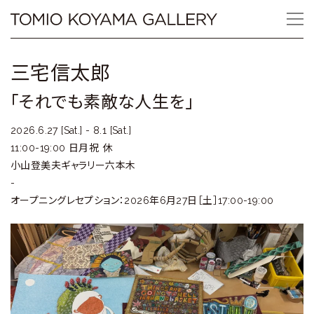
Skip
Tomio
to
content
Koyama
三宅信太郎
Gallery
「それでも素敵な人生を」
小
2026.6.27 [Sat.] - 8.1 [Sat.]
山
11:00-19:00
日月祝 休
小山登美夫ギャラリー六本木
登
-
美
オープニングレセプション：2026年6月27日［土］17:00-19:00
夫
ギ
ャ