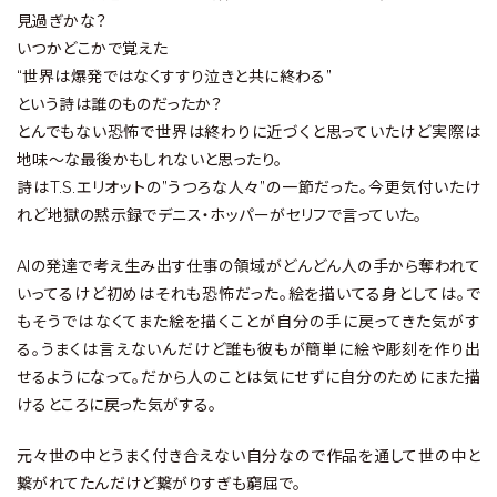
見過ぎかな？
いつかどこかで覚えた
“世界は爆発ではなくすすり泣きと共に終わる”
という詩は誰のものだったか？
とんでもない恐怖で世界は終わりに近づくと思っていたけど実際は
地味〜な最後かもしれないと思ったり。
詩はT.S.エリオットの”うつろな人々”の一節だった。今更気付いたけ
れど地獄の黙示録でデニス・ホッパーがセリフで言っていた。
AIの発達で考え生み出す仕事の領域がどんどん人の手から奪われて
いってるけど初めはそれも恐怖だった。絵を描いてる身としては。で
もそうではなくてまた絵を描くことが自分の手に戻ってきた気がす
る。うまくは言えないんだけど誰も彼もが簡単に絵や彫刻を作り出
せるようになって。だから人のことは気にせずに自分のためにまた描
けるところに戻った気がする。
元々世の中とうまく付き合えない自分なので作品を通して世の中と
繋がれてたんだけど繋がりすぎも窮屈で。