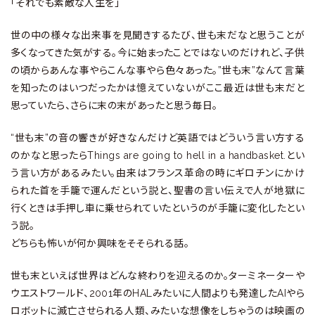
「それでも素敵な人生を」
世の中の様々な出来事を見聞きするたび、世も末だなと思うことが
多くなってきた気がする。今に始まったことではないのだけれど、子供
の頃からあんな事やらこんな事やら色々あった。”世も末”なんて言葉
を知ったのはいつだったかは憶えていないがここ最近は世も末だと
思っていたら、さらに末の末があったと思う毎日。
“世も末”の音の響きが好きなんだけど英語ではどういう言い方する
のかなと思ったらThings are going to hell in a handbasket.とい
う言い方があるみたい。由来はフランス革命の時にギロチンにかけ
られた首を手籠で運んだという説と、聖書の言い伝えで人が地獄に
行くときは手押し車に乗せられていたというのが手籠に変化したとい
う説。
どちらも怖いが何か興味をそそられる話。
世も末といえば世界はどんな終わりを迎えるのか。ターミネーターや
ウエストワールド、2001年のHALみたいに人間よりも発達したAIやら
ロボットに滅亡させられる人類、みたいな想像をしちゃうのは映画の