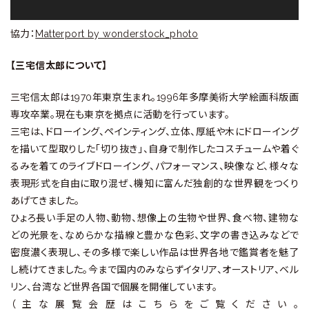
協力：
Matterport by wonderstock_photo
【三宅信太郎について】
三宅信太郎は1970年東京生まれ。1996年多摩美術大学絵画科版画
専攻卒業。現在も東京を拠点に活動を行っています。
三宅は、ドローイング、ペインティング、立体、厚紙や木にドローイング
を描いて型取りした「切り抜き」、自身で制作したコスチュームや着ぐ
るみを着てのライブドローイング、パフォーマンス、映像など、様々な
表現形式を自由に取り混ぜ、機知に富んだ独創的な世界観をつくり
あげてきました。
ひょろ長い手足の人物、動物、想像上の生物や世界、食べ物、建物な
どの光景を、なめらかな描線と豊かな色彩、文字の書き込みなどで
密度濃く表現し、その多様で楽しい作品は世界各地で鑑賞者を魅了
し続けてきました。今まで国内のみならずイタリア、オーストリア、ベル
リン、台湾など世界各国で個展を開催しています。
（主な展覧会歴はこちらをご覧ください。