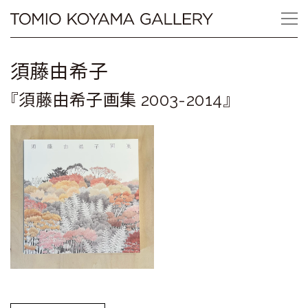
Skip
Tomio
to
content
Koyama
​須藤由希子
Gallery
『須藤由希子画集 2003-2014』
小
山
登
美
夫
ギ
ャ