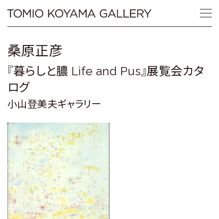
Skip
Tomio
to
content
Koyama
桑原正彦
Gallery
『暮らしと膿 Life and Pus』展覧会カタ
小
ログ
山
小山登美夫ギャラリー
登
美
夫
ギ
ャ