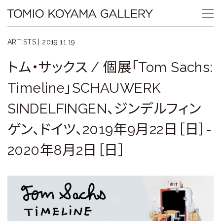
Skip
Tomio
to
content
Koyama
ARTISTS |
2019.11.19
Gallery
トム・サックス / 個展「Tom Sachs:
小
Timeline」SCHAUWERK
山
SINDELFINGEN、ジンデルフィン
登
ゲン、ドイツ、2019年9月22日［日］-
美
2020年8月2日［日］
夫
ギ
ャ