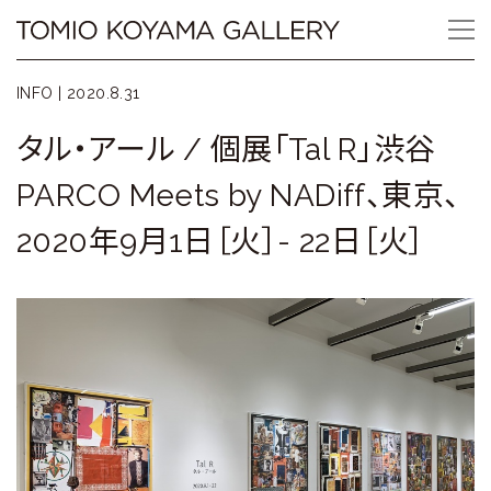
Skip
Tomio
to
content
Koyama
INFO |
2020.8.31
Gallery
タル・アール / 個展「Tal R」渋谷
小
PARCO Meets by NADiff、東京、
山
2020年9月1日［火］- 22日［火］
登
美
夫
ギ
ャ