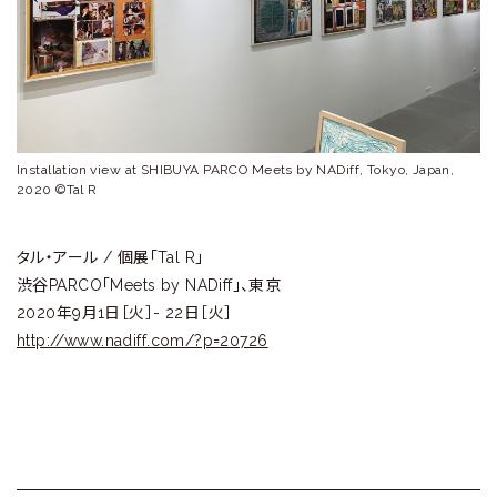
ラ
リ
ー
Installation view at SHIBUYA PARCO Meets by NADiff, Tokyo, Japan,
2020 ©︎Tal R
タル・アール / 個展「Tal R」
渋谷PARCO「Meets by NADiff」、東京
2020年9月1日［火］- 22日［火］
http://www.nadiff.com/?p=20726