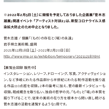
※2022年2月5日［土］に開催を予定しておりました企画展「菅木志
雄展」関連イベント 「アーティスト対談2」は、新型コロナウイルス感
染拡大防止のため中止となりました。
菅木志雄 / 個展「〈もの〉の存在と〈場〉の永遠」
岩手県立美術館、盛岡
2021年12月18日［土］-2022年2月20日［日］
http://www.ima.or.jp/exhibition/temporary/20211218.html
【展覧会図録 販売中】
インスタレーション、レリーフ、ドローイング、写真、アクティヴェイショ
ン、など多岐にわたる作品群から半世紀にわたる制作活動を振り返
る作品110点超を収録。2本の論考に加え、菅の最新インタビューも
収録。既成概念を取り払い、独自の哲学の元、「もの」と「場」の本質を
掘り下げることで、従来の美術の在り方を根本から問い直し続ける
菅木志雄の活動を通覧するような1冊です。