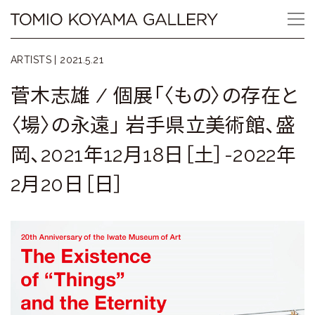
Skip
Tomio
to
content
Koyama
ARTISTS |
2021.5.21
Gallery
菅木志雄 / 個展「〈もの〉の存在と
小
〈場〉の永遠」 岩手県立美術館、盛
山
岡、2021年12月18日［土］-2022年
登
2月20日［日］
美
夫
ギ
ャ