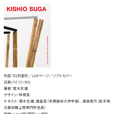
判型：B5判変形／148ページ／ソフトカバー
日英バイリンガル
著者：菅木志雄
デザイン：林琢真
テキスト：菅木志雄、建畠晢（多摩美術大学学長）、濱淵真弓（岩手県
立美術館上席専門学芸員）
定価：2400円（税別）＋送料