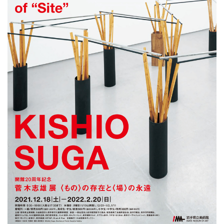
ラ
リ
ー