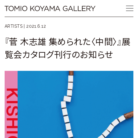
Skip
Tomio
to
content
Koyama
ARTISTS |
2021.6.12
Gallery
『菅 木志雄 集められた〈中間〉』展
小
覧会カタログ刊行のお知らせ
山
登
美
夫
ギ
ャ