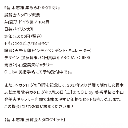
『菅 木志雄 集められた〈中間〉』
展覧会カタログ概要
A4変形 ドイツ装 / 104頁
日英バイリンガル
定価：4,000円（税込）
刊行：2021年7月8日予定
論考：天野太郎（インディペンデント・キュレーター）
デザイン：加藤賢策、和田真季（LABORATORIES）
発行：小山登美夫ギャラリー
OIL by 美術手帖
にて予約受付中です。
また、本カタログの刊行を記念して、2017年より弊廊で制作した菅木
志雄の展覧会カタログを7月10日［土］までOIL by 美術手帖と小山
登美夫ギャラリー店頭でお求めやすい価格でセット販売いたします。
この機会にぜひお買い求めくださいませ。
【菅 木志雄 展覧会カタログセット】