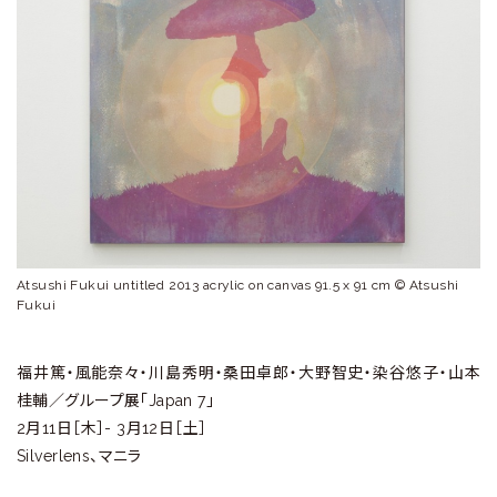
ラ
リ
ー
Atsushi Fukui untitled 2013 acrylic on canvas 91.5 x 91 cm © Atsushi
Fukui
福井篤・風能奈々・川島秀明・桑田卓郎・大野智史・染谷悠子・山本
桂輔／グループ展「Japan 7」
2月11日［木］- 3月12日［土］
Silverlens、マニラ