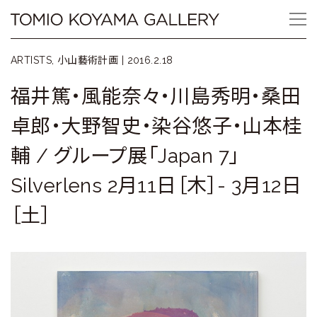
Skip
Tomio
to
content
Koyama
ARTISTS, 小山藝術計画 |
2016.2.18
Gallery
福井篤・風能奈々・川島秀明・桑田
小
卓郎・大野智史・染谷悠子・山本桂
山
輔 / グループ展「Japan 7」
登
Silverlens 2月11日［木］- 3月12日
美
［土］
夫
ギ
ャ