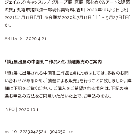
ジェイムズ・キャッスル / グループ展「窓展：窓をめぐるアートと建築
の旅」 丸亀市猪熊弦一郎現代美術館、香川 2020年10月13日［火］-
2021年1月11日［月］ ※会期が2020年7月11日［土］ – 9月27日［日］
か…
ARTISTS |
2020.4.21
「顔」展出展の中園孔二作品2点、抽選販売のご案内
「顔」展に出展される中園孔二作品2点につきましては、多数のお問
い合わせがあるため、「抽選による販売」を行うことに致しました。 詳
細は下記をご覧ください。 ご購入をご希望される場合は、下記の抽
選お申込み方法をご同意いただいた上で、お申込みをお…
INFO |
2020.10.1
«
‹
...
10
...
22
23
24
25
26
...
30
40
50
...
›
»