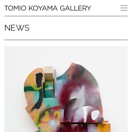
Skip
Tomio
to
content
Koyama
NEWS
Gallery
小
山
登
美
夫
ギ
ャ