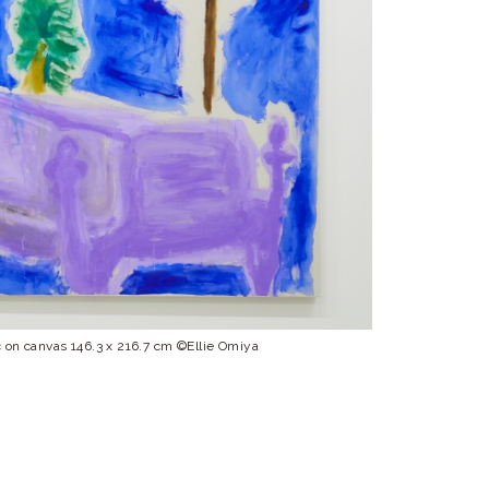
 on canvas 146.3 x 216.7 cm ©Ellie Omiya