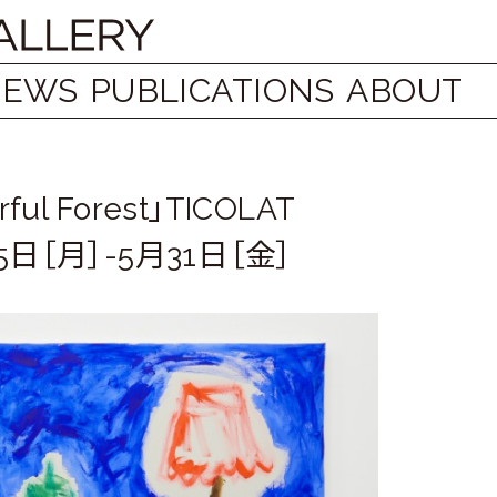
NEWS
PUBLICATIONS
ABOUT
l Forest」TICOLAT
5日［月］-5月31日［金］