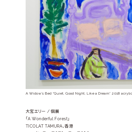
ラ
リ
ー
A Widow’s Bed “Quiet, Good Night, Like a Dream” 2018 acrylic
大宮エリー / 個展
「A Wonderful Forest」
TICOLAT TAMURA、香港