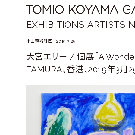
Skip
Tomio
to
content
Koyama
EXHIBITIONS
ARTISTS
Gallery
小山藝術計画 |
2019.3.25
小
大宮エリー / 個展「A Wonderfu
山
TAMURA、香港、2019年3月2
登
美
夫
ギ
ャ