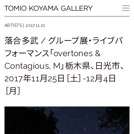
Skip
Tomio
to
content
Koyama
ARTISTS |
2017.11.21
Gallery
落合多武 / グループ展・ライブパ
小
フォーマンス「overtones &
山
Contagious, M」栃木県、日光市、
登
2017年11月25日［土］-12月4日
美
［月］
夫
ギ
ャ