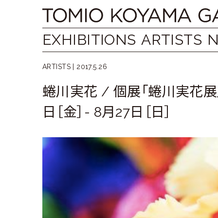
Skip
Tomio
to
content
Koyama
EXHIBITIONS
ARTISTS
Gallery
ARTISTS |
2017.5.26
小
蜷川実花 / 個展「蜷川実花展
山
日［金］- 8月27日［日］
登
美
夫
ギ
ャ