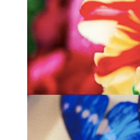
ラ
リ
ー