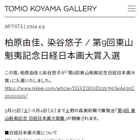
Skip
Tomio
to
content
Koyama
ARTISTS |
2024.4.9
Gallery
柏原由佳、 染谷悠子 / 第9回東山
小
魁夷記念日経日本画大賞入選
山
この度、柏原由佳と染谷悠子が「第9回東山魁夷記念日経日本画大
登
賞」に入選いたしました。
美
https://www.nikkei.com/article/DGXZQOUD021750S4A400C
2000000/
夫
5月25日［土］-6月4日［火］まで上野の森美術館で展覧会「
第9回 東
ギ
山魁夷記念 日経日本画大賞展
」が開催されます。
ャ
■日経日本画大賞について