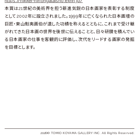
ラ
https://nikkei-nihongataisho.exhn.jp/
本賞は21世紀の美術界を担う新進気鋭の日本画家を表彰する制度
リ
として2002年に設立されました。1999年に亡くなられた日本画壇の
巨匠・東山魁夷画伯が遺した功績を称えるとともに、これまで受け継
ー
がれてきた日本画の世界を後世に伝えることと、日々研鑚を積んでい
る日本画家の仕事を客観的に評価し、次代をリードする画家の発掘
を目標とします。
2026© TOMIO KOYAMA GALLERY INC. All Rights Reserved.