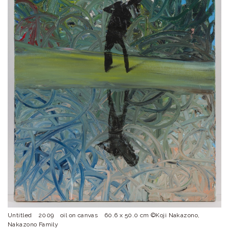
ラ
リ
ー
Untitled 2009 oil on canvas 60.6 x 50.0 cm ©Koji Nakazono,
Nakazono Family