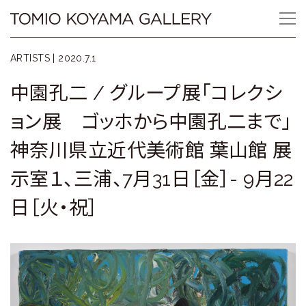
Skip
Tomio
to
content
Koyama
ARTISTS |
2020.7.1
Gallery
中園孔二 / グループ展「コレクシ
小
ョン展 ゴッホから中園孔二まで」
山
神奈川県立近代美術館 葉山館 展
登
示室１、三浦、7月31日［金］- 9月22
美
日［火・祝］
夫
ギ
ャ