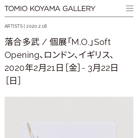
Skip
Tomio
to
content
Koyama
ARTISTS |
2020.2.18
Gallery
落合多武 / 個展「M.O.」Soft
小
Opening、ロンドン、イギリス、
山
2020年2月21日［金］- 3月22日
登
［日］
美
夫
ギ
ャ