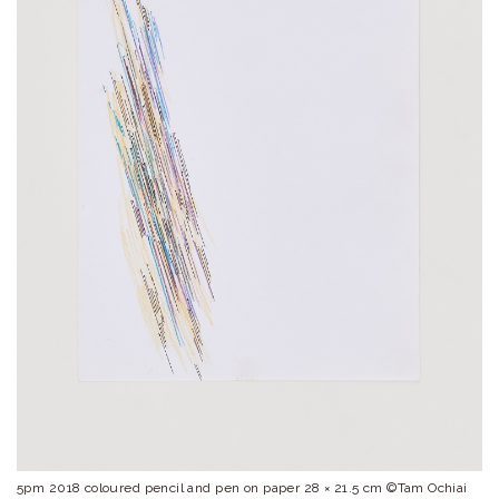
ラ
リ
ー
5pm 2018 coloured pencil and pen on paper 28 × 21.5 cm ©️Tam Ochiai