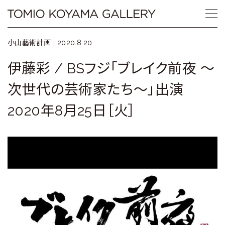
Skip
Tomio
to
content
Koyama
小山藝術計画 |
2020.8.20
Gallery
伊藤彩 / BSフジ「ブレイク前夜 ～
小
次世代の芸術家たち～」出演
山
2020年8月25日［火］
登
美
夫
ギ
ャ