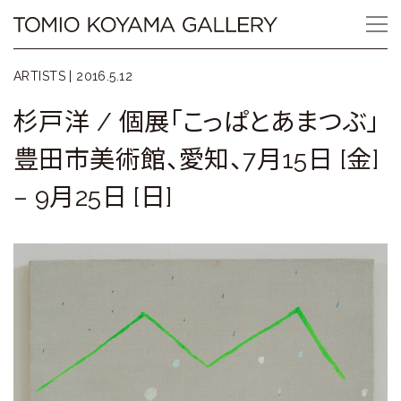
Skip
Tomio
to
content
Koyama
ARTISTS |
2016.5.12
Gallery
杉戸洋 / 個展「こっぱとあまつぶ」
小
豊田市美術館、愛知、7月15日 [金]
山
– 9月25日 [日]
登
美
夫
ギ
ャ