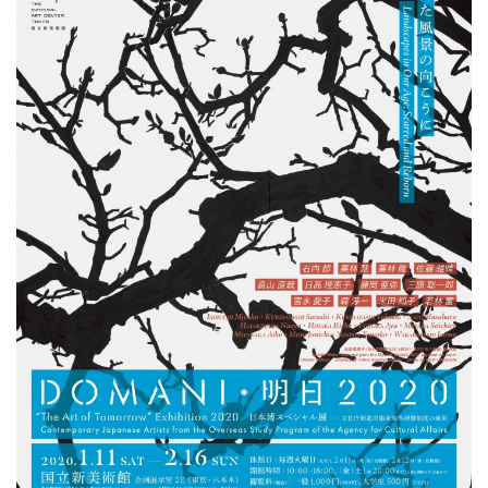
ラ
リ
ー