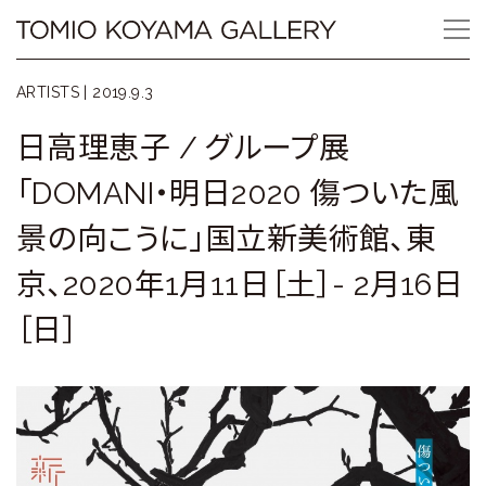
Skip
Tomio
to
content
Koyama
ARTISTS |
2019.9.3
Gallery
日高理恵子 / グループ展
小
「DOMANI・明日2020 傷ついた風
山
景の向こうに」国立新美術館、東
登
京、2020年1月11日［土］- 2月16日
美
［日］
夫
ギ
ャ