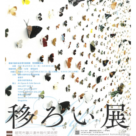
ラ
リ
ー