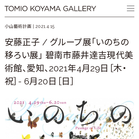
Skip
Tomio
to
content
Koyama
小山藝術計画 |
2021.4.15
Gallery
安藤正子 / グループ展「いのちの
小
移ろい展」 碧南市藤井達吉現代美
山
術館、愛知、2021年4月29日［木・
登
祝］- 6月20日［日］
美
夫
ギ
ャ