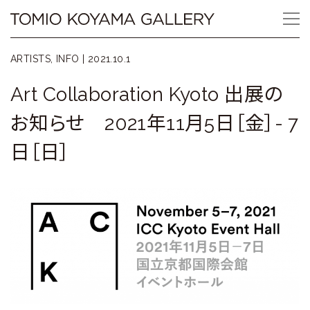
Skip
Tomio
to
content
Koyama
ARTISTS, INFO |
2021.10.1
Gallery
Art Collaboration Kyoto 出展の
小
お知らせ 2021年11月5日［金］- 7
山
日［日］
登
美
夫
ギ
ャ