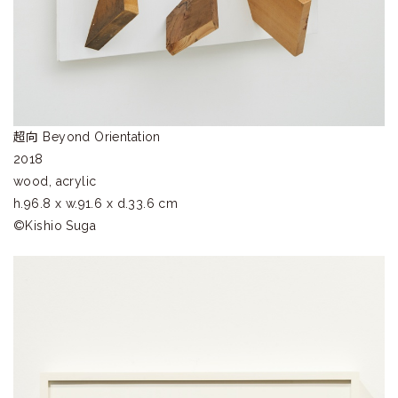
超向 Beyond Orientation
2018
wood, acrylic
h.96.8 x w.91.6 x d.33.6 cm
©︎Kishio Suga