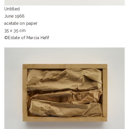
Untitled
June 1966
acetate on paper
35 x 35 cm
©︎Estate of Marcia Hafif