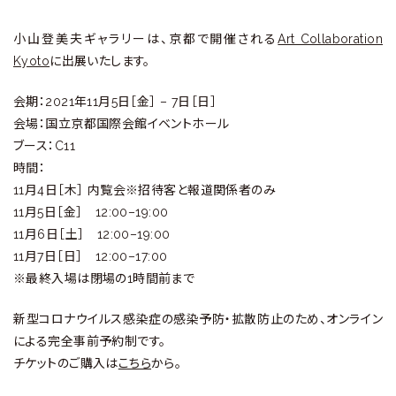
ラ
リ
小山登美夫ギャラリーは、京都で開催される
Art Collaboration
Kyoto
に出展いたします。
ー
会期：2021年11月5日［金］ – 7日［日］
会場：国立京都国際会館イベントホール
ブース：C11
時間：
11月4日［木］ 内覧会※招待客と報道関係者のみ
11月5日［金］ 12:00–19:00
11月6日［土］ 12:00–19:00
11月7日［日］ 12:00–17:00
※最終入場は閉場の1時間前まで
新型コロナウイルス感染症の感染予防・拡散防止のため、オンライン
による完全事前予約制です。
チケットのご購入は
こちら
から。