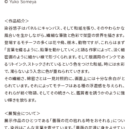
© Yuko Someya
＜作品紹介＞
染谷悠子はパネルにキャンバス、そして和紙を張り、そのやわらかな
風合いを生かしながら、繊細な筆致と色彩で架空の世界を描きます。
登場するモチーフの多くは花や鳥、樹木、動物ですが、これらはまず
「言葉を綴るように、鉛筆を動かしていく」と語る作家によって、淡く細
密画のように細かい線で形づくられます。そして版画用のインクであ
るリトインク、ストックされているという色をつけた和紙、時には水彩
で、濁らないよう入念に色が重ねられていきます。
その繊細さ、綿密さとは一見対照的に、画面上には十分な余白がと
られています。それによってモチーフはある種の浮遊感を与えられ、
それらが紡ぐ物語、そしてその続きへと、鑑賞者を誘うかのように強
い輝きを放ちます。
＜展覧会について＞
展示作品のひとつである「薔薇の花の枯れる時をおそれる」につい
て、染谷はこんな言葉を寄せています。「薔薇の花達に身をよせてい