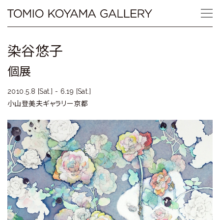
Skip
Tomio
to
content
Koyama
染谷悠子
Gallery
個展
小
2010.5.8 [Sat.] - 6.19 [Sat.]
山
小山登美夫ギャラリー京都
登
美
夫
ギ
ャ