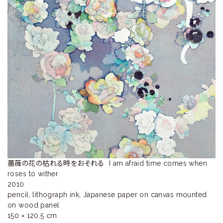
ラ
リ
ー
薔薇の花の枯れる時をおそれる  I am afraid time comes when 
roses to wither

2010

pencil, lithograph ink, Japanese paper on canvas mounted  
on wood panel

150 × 120.5 cm
