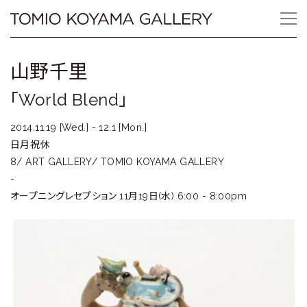
Skip
Tomio
to
content
Koyama
山野千里
Gallery
「World Blend」
小
2014.11.19 [Wed.] - 12.1 [Mon.]
山
日月祝休
8/ ART GALLERY/ TOMIO KOYAMA GALLERY
登
-
美
オープニングレセプション 11月19日(水) 6:00 - 8:00pm
夫
ギ
ャ