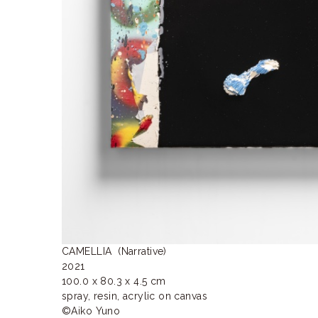
CAMELLIA  (Narrative)

2021

100.0 x 80.3 x 4.5 cm

spray, resin, acrylic on canvas

©︎Aiko Yuno