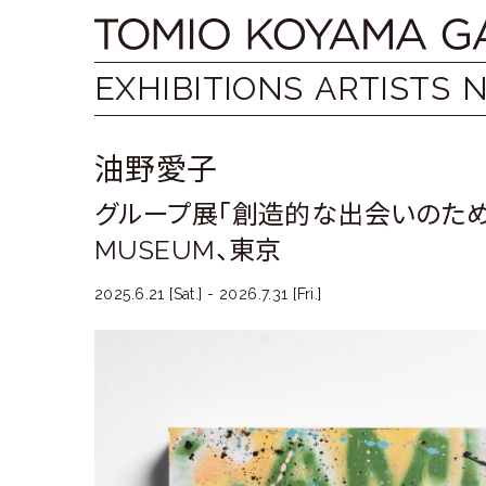
Skip
Tomio
to
content
Koyama
EXHIBITIONS
ARTISTS
Gallery
油野愛子
小
グループ展「創造的な出会いのための
山
MUSEUM、東京
登
2025.6.21 [Sat.] - 2026.7.31 [Fri.]
美
夫
ギ
ャ