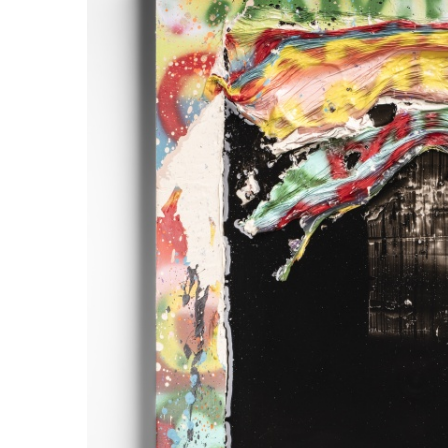
ラ
リ
ー