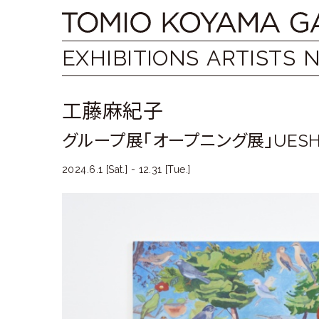
Skip
Tomio
to
content
Koyama
EXHIBITIONS
ARTISTS
Gallery
工藤麻紀子
小
グループ展「オープニング展」UESHI
山
登
2024.6.1 [Sat.] - 12.31 [Tue.]
美
夫
ギ
ャ