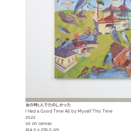
ラ
リ
ー
あの時1人でたのしかった 

I Had a Good Time All by Myself This Time

2022

oil on canvas

194.0 x 259.0 cm
