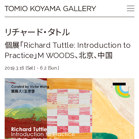
Skip
Tomio
to
content
Koyama
リチャード・タトル
Gallery
個展「Richard Tuttle: Introduction to
小
Practice」M WOODS、北京、中国
山
2019.3.16 [Sat.] - 6.2 [Sun.]
登
美
夫
ギ
ャ