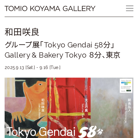
Skip
Tomio
to
content
Koyama
和田咲良
Gallery
グループ展「Tokyo Gendai 58分」
小
Gallery & Bakery Tokyo ８分、東京
山
2025.9.13 [Sat.] - 9.16 [Tue.]
登
美
夫
ギ
ャ