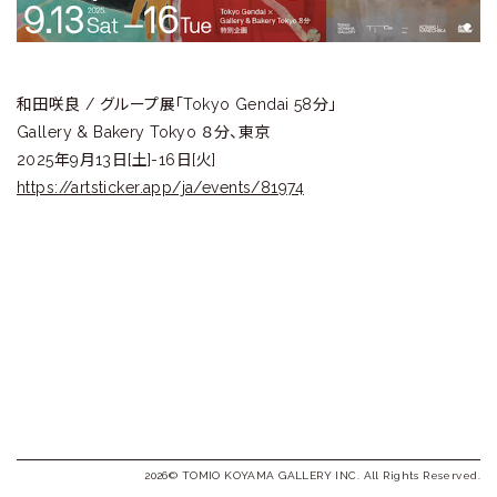
ラ
リ
ー
和田咲良 / グループ展「Tokyo Gendai 58分」
Gallery & Bakery Tokyo ８分、東京
2025年9月13日[土]-16日[火]
https://artsticker.app/ja/events/81974
2026© TOMIO KOYAMA GALLERY INC. All Rights Reserved.