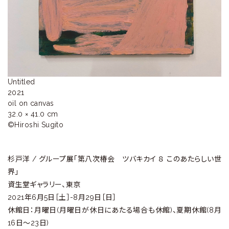
ラ
リ
ー
Untitled

2021

oil on canvas

32.0 × 41.0 cm

©︎Hiroshi Sugito
杉戸洋 / グループ展「第八次椿会 ツバキカイ ８ このあたらしい世
界」
資生堂ギャラリー、東京
2021年6月5日［土］-8月29日［日］
休館日：月曜日(月曜日が休日にあたる場合も休館)、夏期休館(8月
16日～23日)