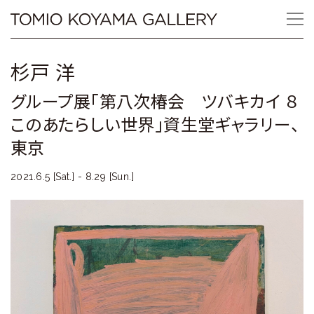
Skip
Tomio
to
content
Koyama
杉戸 洋
Gallery
グループ展「第八次椿会 ツバキカイ ８
小
このあたらしい世界」資生堂ギャラリー、
山
東京
登
2021.6.5 [Sat.] - 8.29 [Sun.]
美
夫
ギ
ャ