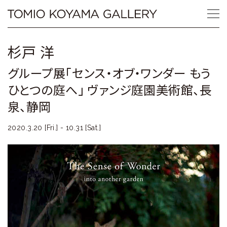
Skip
Tomio
to
content
Koyama
杉戸 洋
Gallery
グループ展「センス・オブ・ワンダー もう
小
ひとつの庭へ」 ヴァンジ庭園美術館、長
山
泉、静岡
登
2020.3.20 [Fri.] - 10.31 [Sat.]
美
夫
ギ
ャ