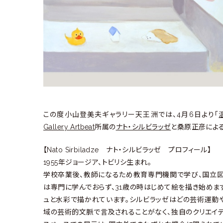
ラ
リ
ー
この度小山登美夫ギャラリー天王洲では、4月6日より「
Gallery Artbeat
所属の
ナト・シルビラッゼ
と桑原正彦によ
【Nato Sirbiladze ナト・シルビラッゼ プロフィール】
1955年ジョージア、トビリシ生まれ。
学校卒業後、教師になるため教育専門機関で学び、国立図
は専門に学んでおらず、31歳の時はじめて絵を描き始めま
ュと水彩で描かれています。シルビラッゼはどの芸術運動
域の芸術的文脈で言及されることがなく、独自のクリエイ