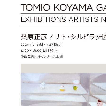
Skip
Tomio
to
content
Koyama
EXHIBITIONS
ARTISTS
Gallery
桑原正彦
/
ナト・シルビラッ
小
2024.4.6 [Sat.] - 4.27 [Sat.]
山
11:00 - 18:00
日月祝 休
登
小山登美夫ギャラリー天王洲
美
夫
ギ
ャ