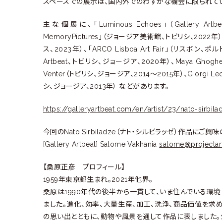
スペースでの展示は、国内外でのわずかな機会に限られて
主な個展に、「Luminous Echoes」（Gallery A
MemoryPictures」（ジョージア美術館、トビリシ、2022
ス、2023年）、「ARCO Lisboa Art Fair」（リスボン、ポルト
Artbeat、トビリシ、ジョージア、2020年）、Maya Ghoghel
Venter（トビリシ、ジョージア、2014〜2015年）、Giorgi Leonid
シ、ジョージア、2013年） などがあります。
https://galleryartbeat.com/en/artist/23/nato-sirbila
今回のNato Sirbiladze（ナト・シルビラッゼ）作品
[Gallery Artbeat] Salome Vakhania
salome@projectar
【桑原正彦 プロフィール】
1959年東京都生まれ。2021年他界。
桑原は1990年代の後半から一貫して、いま住んでいる環
ました。進化、効率、大量生産、加工、洗浄、商品価値を求
の思い出とともに、動物や風景を通して作品に表しました。