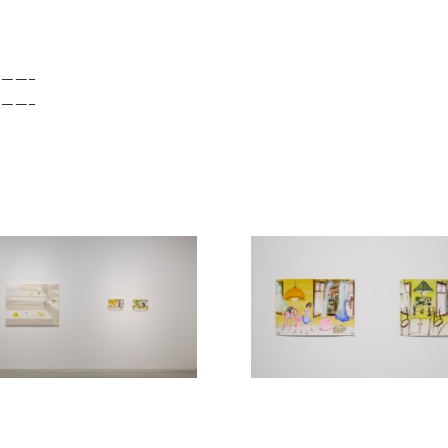
——–
——–