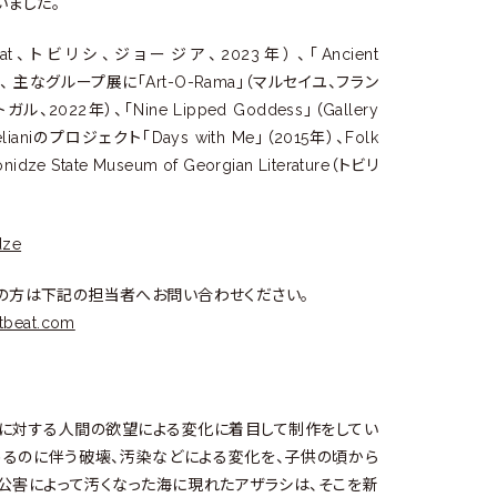
いました。
rtbeat、トビリシ、ジョージア、2023年）、「Ancient
年）、 主なグループ展に「Art-O-Rama」（マルセイユ、フラン
ガル、2022年）、「Nine Lipped Goddess」（Gallery
ianiのプロジェクト「Days with Me」（2015年）、Folk
ze State Museum of Georgian Literature（トビリ
dze
にご興味の方は下記の担当者へお問い合わせください。
tbeat.com
境に対する人間の欲望による変化に着目して制作をしてい
めるのに伴う破壊、汚染などによる変化を、子供の頃から
公害によって汚くなった海に現れたアザラシは、そこを新