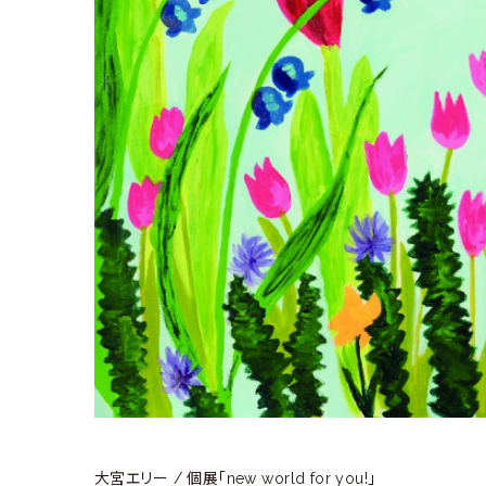
ラ
リ
ー
大宮エリー / 個展「new world for you!」