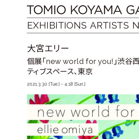
Skip
Tomio
to
content
Koyama
EXHIBITIONS
ARTISTS
Gallery
大宮エリー
小
個展「new world for you!
山
ティブスペース、東京
登
2021.3.30 [Tue.] - 4.18 [Sun.]
美
夫
ギ
ャ