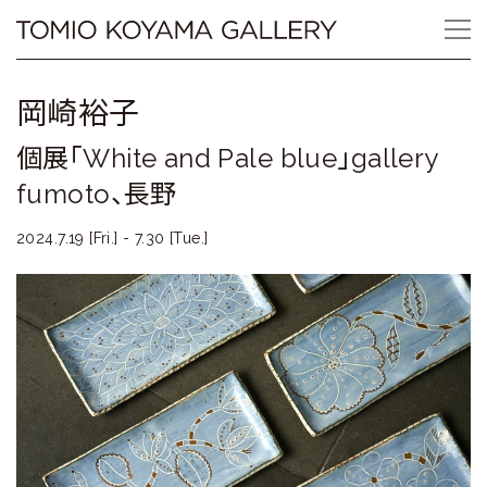
Skip
Tomio
to
content
Koyama
岡崎裕子
Gallery
個展「White and Pale blue」gallery
小
fumoto、長野
山
2024.7.19 [Fri.] - 7.30 [Tue.]
登
美
夫
ギ
ャ