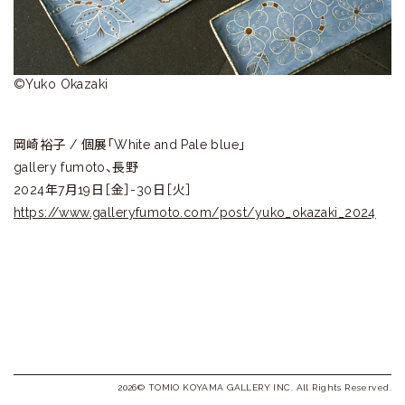
ラ
リ
ー
©Yuko Okazaki
岡崎裕子 / 個展「White and Pale blue」
gallery fumoto、長野
2024年7月19日［金］-30日［火］
https://www.galleryfumoto.com/post/yuko_okazaki_2024
2026© TOMIO KOYAMA GALLERY INC. All Rights Reserved.