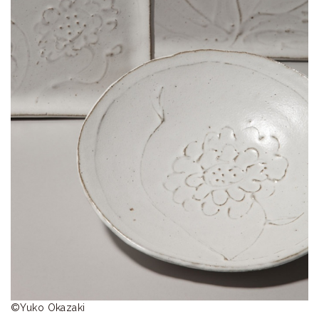
ラ
リ
ー
©︎Yuko Okazaki