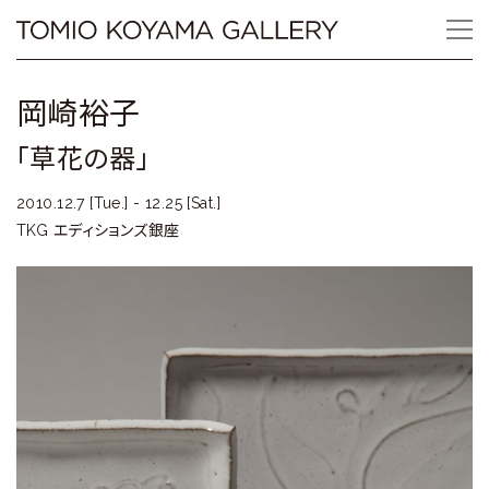
Skip
Tomio
to
content
Koyama
岡崎裕子
Gallery
「草花の器」
小
2010.12.7 [Tue.] - 12.25 [Sat.]
山
TKG エディションズ銀座
登
美
夫
ギ
ャ