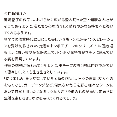
＜作品紹介＞
岡崎裕子の作品は、おおらかに広がる澄み切った空と健康な大地が
そうであるように、私たちの心を清々しく晴れやかな気持ちへと導い
てくれるようです。
笠間での修業時代に目にした美しい羽黒トンボからインスピレーショ
ンを受け制作された、定番のトンボモチーフのシリーズでは、透き通
るように白い爽やかな器の上で、トンボが気持ち良さそうに飛んでい
る姿を表現しています。
作家の感動が伝わってくるように、モチーフの描く線は伸びやかでい
て凛々しく、とても生き生きとしています。
「使う楽しみ」を大切にしている岡崎の作品は、日々の食事、友人への
おもてなし、ガーデニングなど、何気ない毎日を彩る様々なシーンに
おいて自然と用いたくなるような大きさや形のものが揃い、前向きに
生活を楽しむきっかけを与えてくれるでしょう。