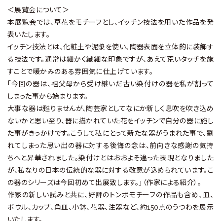
＜展覧会について＞
本展覧会では、草花をモチーフとし、イッチン技法を用いた作品を発
表いたします。
イッチン技法とは、化粧土や泥漿を使い、陶器表面を立体的に装飾す
る技法です。通常は細かく繊細な印象ですが、あえて荒いタッチを施
すことで暖かみのある雰囲気に仕上げています。
「今回の器は、祖父母から受け継いだ古い染付けの器を私が割って
しまった事から始まります。
大事な器は甦りませんが、陶芸家としてなにか新しく息吹を吹き込め
ないかと思い至り、器に描かれていた花をイッチンで自分の器に施し
た事がきっかけです。こうして私にとって新たな器がうまれた事で、割
れてしまった思い出の器に対する後悔の念は、前向きな感謝の気持
ちへと昇華されました。染付けとはおおよそ違った表現となりました
が、私なりの日本の伝統的な器に対する敬意が込められています。こ
の器のシリーズは今回初めて出展致します。」（作家による紹介）。
作家の新しい試みと共に、好評のトンボモチーフの作品も含め、皿、
ボウル、カップ、角皿、小鉢、花器、注器など、約150点のうつわを展示
いたします。