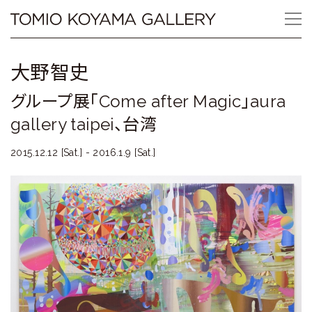
Skip
Tomio
to
content
Koyama
大野智史
Gallery
グループ展「Come after Magic」aura
小
gallery taipei、台湾
山
2015.12.12 [Sat.] - 2016.1.9 [Sat.]
登
美
夫
ギ
ャ