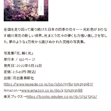
全国を走り回って撮り続けた日本の四季の花々ーー光彩色がおりな
す蜷川実花の新しい世界。光まとう花々の儚くも力強い美しさを写し
た、夢のような4万枚から選びぬかれた究極の写真集。
写真集『花、瞬く光』
単行本 / 192ページ
発売日：2022年6月24日
定価：2,640円（税込）
出版：河出書房新社
https://www.kawade.co.jp/sp/isbn/9784309291987/
Amazon→
www.amazon.co.jp/dp/4309291988
楽天ブックス→
https://books.rakuten.co.jp/rb/17127252/