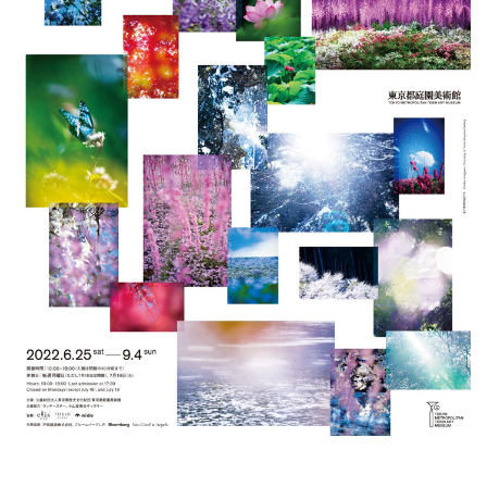
ラ
リ
ー