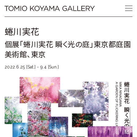
Skip
Tomio
to
content
Koyama
蜷川実花
Gallery
個展「蜷川実花 瞬く光の庭」東京都庭園
小
美術館、東京
山
2022.6.25 [Sat.] - 9.4 [Sun.]
登
美
夫
ギ
ャ