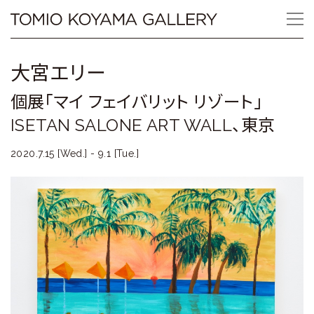
Skip
Tomio
to
content
Koyama
大宮エリー
Gallery
個展「マイ フェイバリット リゾート」
小
ISETAN SALONE ART WALL、東京
山
2020.7.15 [Wed.] - 9.1 [Tue.]
登
美
夫
ギ
ャ