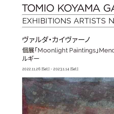
Skip
Tomio
to
content
Koyama
EXHIBITIONS
ARTISTS
Gallery
ヴァルダ・カイヴァーノ
小
個展「Moonlight Paintings」M
山
ルギー
登
2022.11.26 [Sat.] - 2023.1.14 [Sat.]
美
夫
ギ
ャ