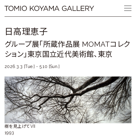
Skip
Tomio
to
content
Koyama
日高理恵子
Gallery
グループ展「所蔵作品展 MOMATコレク
小
ション」東京国立近代美術館、東京
山
2026.3.3 [Tue.] - 5.10 [Sun.]
登
美
夫
ギ
ャ
樹を見上げてVII 

1993
